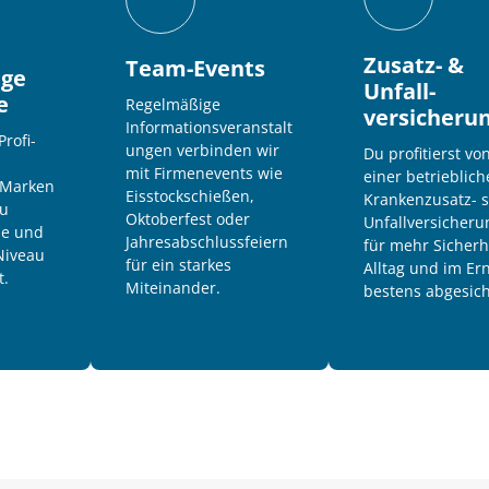
Zusatz- & 
Team-Events
ge 
Unfall-
e
Regelmäßige 
versicheru
Informationsveranstalt
Profi-
ungen verbinden wir 
Du profitierst von
 
mit Firmenevents wie 
einer betrieblich
Marken 
Eisstockschießen, 
Krankenzusatz- s
u 
Oktoberfest oder 
Unfallversicherun
se und 
Jahresabschlussfeiern 
für mehr Sicherhe
iveau 
für ein starkes 
Alltag und im Erns
t.
Miteinander.
bestens abgesich