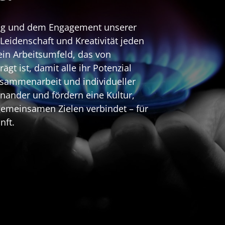
ung und dem Engagement unserer 
Leidenschaft und Kreativität jeden 
in Arbeitsumfeld, das von 
t ist, damit alle ihr Potenzial 
sammenarbeit und individueller 
inander und fördern eine Kultur, 
gemeinsamen Zielen verbindet – für 
nft.