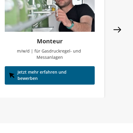
Monteur
m/w/d | für Gasdruckregel- und 
m/w
Messanlagen
Jetzt mehr erfahren und
bewerben