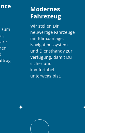
ance
Modernes 
Fahrezeug
Wir 
stellen 
Dir 
 zum 
neuwertige 
Fahrzeuge 
r, 
mit 
Klimaanlage, 
are 
Navigationssystem 
nen 
und 
Diensthandy 
zur 
 
Verfügung, 
damit 
Du 
ftrag
sicher 
und 
komfortabel 
unterwegs 
bist.