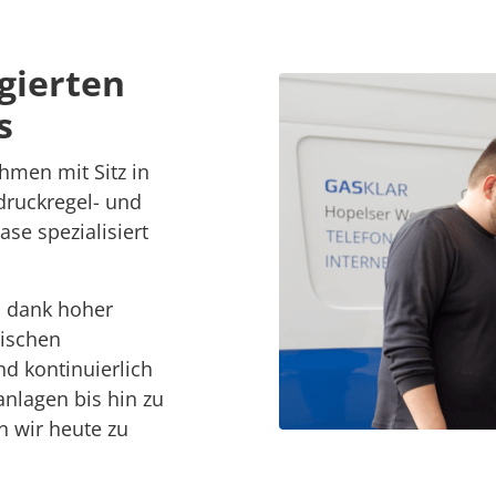
gierten 
s
men mit Sitz in 
ruckregel- und 
e spezialisiert 
 dank hoher 
schen 
d kontinuierlich 
nlagen bis hin zu 
wir heute zu 