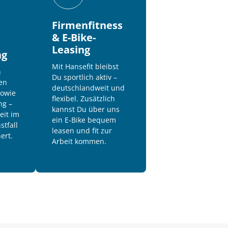
Firmenfitness 
& E-Bike-
Leasing
ng
Mit Hansefit bleibst 
 
Du sportlich aktiv – 
en 
deutschlandweit und 
owie 
flexibel. Zusätzlich 
g – 
kannst Du über uns 
it im 
ein E-Bike bequem 
tfall 
leasen und fit zur 
ert.
Arbeit kommen.