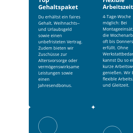
Gehaltspaket
Arbeitszei
4-Tage-Woche 
Du 
erhältst 
ein 
faires 
möglich: Bei 
Gehalt, 
Weihnachts‒
Montageeinsätz
und 
Urlaubsgeld 
die Wochenarbe
sowie 
einen 
oft bis Donners
unbefristeten 
Vertrag. 
erfüllt. Ohne 
Zudem 
bieten 
wir 
Werkstattbedar
Zuschüsse 
zur 
kannst Du so ei
Altersvorsorge 
oder 
kurze Arbeitsw
vermögenswirksame 
genießen. Wir b
Leistungen 
sowie 
flexible Arbeits
einen 
und Gleitzeit.
Jahresendbonus.