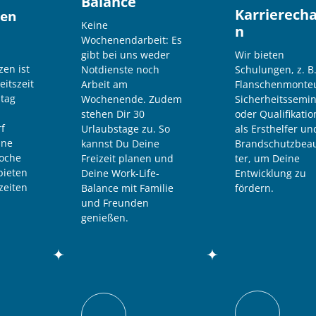
Balance
Karrierech
ten
Keine 
n
Wochenendarbeit: Es 
gibt bei uns weder 
Wir bieten 
en ist 
Notdienste noch 
Schulungen, z. B.
itszeit 
Arbeit am 
Flanschenmonteu
tag 
Wochenende. Zudem 
Sicherheitssemin
stehen Dir 30 
oder Qualifikatio
f 
Urlaubstage zu. So 
als Ersthelfer und
ne 
kannst Du Deine 
Brandschutzbeau
oche 
Freizeit planen und 
ter, um Deine 
ieten 
Deine Work-Life-
Entwicklung zu 
zeiten 
Balance mit Familie 
fördern.
und Freunden 
genießen.