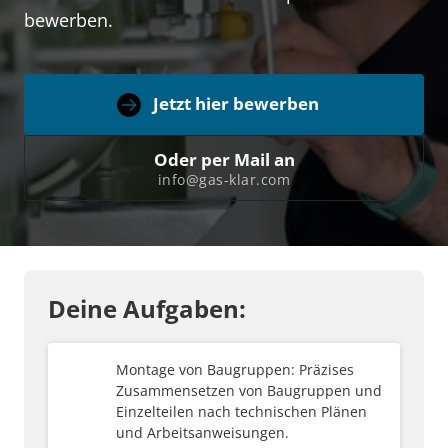
bewerben.
Jetzt hier bewerben
Oder per Mail an
info@gas-klar.com
Deine Aufgaben:
Montage von Baugruppen: Präzises 
Zusammensetzen von Baugruppen und 
Einzelteilen nach technischen Plänen 
und Arbeitsanweisungen.